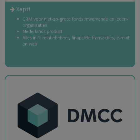
Xapti
CRM voor niet-zo-grote fondsenwervende en leden-
organisaties
Nederlands product
Alles in 1: relatiebeheer, financiële transacties, e-mail
en web