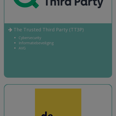
The Trusted Third Party (TT3P)
Cybersecurity
Informatiebeveiliging
AVG