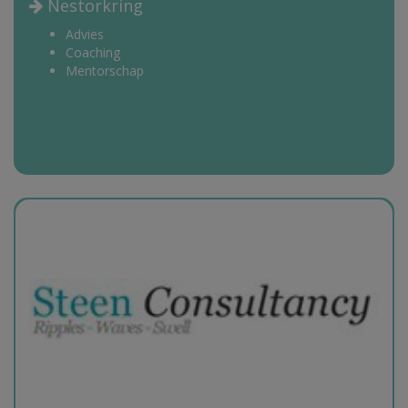
Nestorkring
Advies
Coaching
Mentorschap