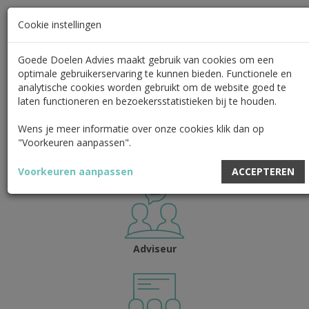
Cookie instellingen
Toggle
navigat
Goede Doelen Advies maakt gebruik van cookies om een
optimale gebruikerservaring te kunnen bieden. Functionele en
analytische cookies worden gebruikt om de website goed te
Adviseur
laten functioneren en bezoekersstatistieken bij te houden.
Hier vind je adviseurs die ingeschakeld kunnen worden bij
Wens je meer informatie over onze cookies klik dan op
aanvragers wanneer die een vraagstuk hebben op het gebied
"Voorkeuren aanpassen".
van financiering, organisatie­­veerkracht of maatschap­pelijk
resultaat.
Voorkeuren aanpassen
Adviseur