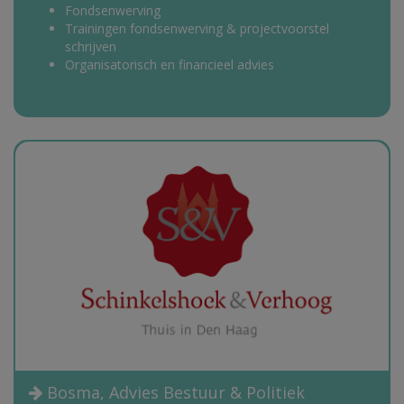
Fondsenwerving
Trainingen fondsenwerving & projectvoorstel
schrijven
Organisatorisch en financieel advies
Bosma, Advies Bestuur & Politiek